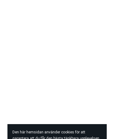
Den här hemsidan använder cookies för att
garantera att du får den bästa tänkbara upplevelsen