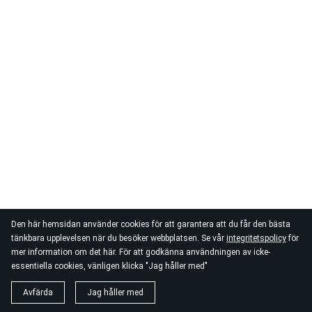
Den här hemsidan använder cookies för att garantera att du får den bästa
tänkbara upplevelsen när du besöker webbplatsen. Se vår
integritetspolicy
för
mer information om det här. För att godkänna användningen av icke-
essentiella cookies, vänligen klicka "Jag håller med"
Avfärda
Jag håller med