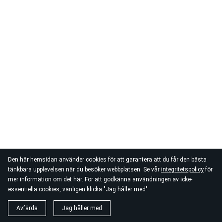
Den här hemsidan använder cookies för att garantera att du får den bästa
tänkbara upplevelsen när du besöker webbplatsen. Se vår
integritetspolicy
för
mer information om det här. För att godkänna användningen av icke-
essentiella cookies, vänligen klicka "Jag håller med"
Avfärda
Jag håller med