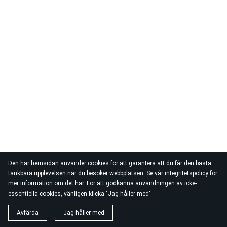
Den här hemsidan använder cookies för att garantera att du får den bästa
tänkbara upplevelsen när du besöker webbplatsen. Se vår
integritetspolicy
för
mer information om det här. För att godkänna användningen av icke-
essentiella cookies, vänligen klicka "Jag håller med"
Avfärda
Jag håller med