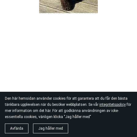
Den här hemsidan använder cookies för att garantera att du får den bästa
tänkbara upplevelsen när du besöker webbplatsen. Se vår
integritetspolicy
för
mer information om det här. För att godkänna användningen av icke-
essentiella cookies, vänligen klicka "Jag håller med"
Avfärda
Jag håller med