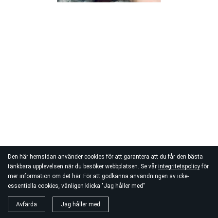
Den här hemsidan använder cookies för att garantera att du får den bästa
tänkbara upplevelsen när du besöker webbplatsen. Se vår
integritetspolicy
för
mer information om det här. För att godkänna användningen av icke-
essentiella cookies, vänligen klicka "Jag håller med"
Avfärda
Jag håller med