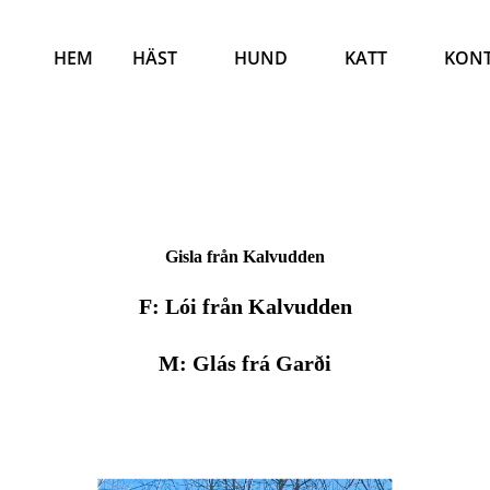
HEM
HÄST
HUND
KATT
KON
Gisla från Kalvudden
F: Lói från Kalvudden
M: Glás frá Garði