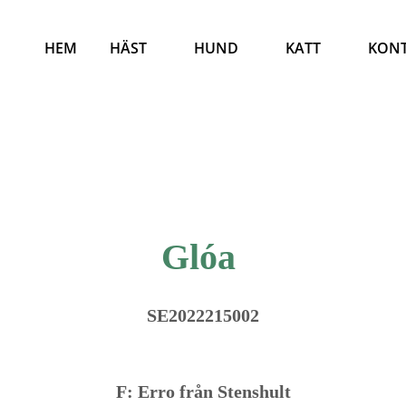
HEM
HÄST
HUND
KATT
KON
Glóa
SE2022215002
F: Erro från Stenshult