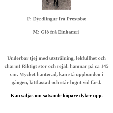
F: Dýrdlingur frá Prestsbæ
M: Gló frá Einhamri
Underbar tjej med utstrålning, lekfullhet och
charm! Riktigt stor och rejäl. hamnar på ca 145
cm. Mycket hanterad, kan stå uppbunden i
gången, lättlastad och står lugnt vid färd.
Kan säljas om satsande köpare dyker upp.