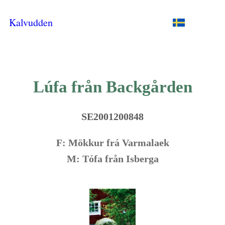
Kalvudden
Lúfa från Backgården
SE2001200848
F: Mökkur frá Varmalaek
M: Tófa från Isberga