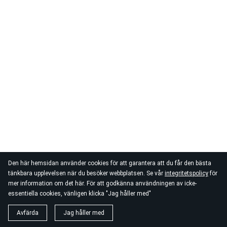
Den här hemsidan använder cookies för att garantera att du får den bästa
tänkbara upplevelsen när du besöker webbplatsen. Se vår
integritetspolicy
för
mer information om det här. För att godkänna användningen av icke-
essentiella cookies, vänligen klicka "Jag håller med"
Avfärda
Jag håller med