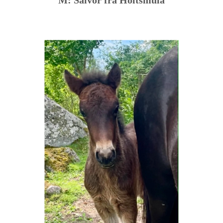
M: Salvör frá Holtsmúla