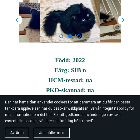
Född: 2022
Färg: SIB n
HCM-testad: ua
PKD-skannad: ua
Blodgrupp: A
Den här hemsidan använder cookies för att garantera att du får den bästa
tänkbara upplevelsen när du besöker webbplatsen. Se vår
integritetspolicy
för
mer information om det här. För att godkänna användningen av icke-
essentiella cookies, vänligen klicka "Jag håller med"
Avfärda
Jag håller med